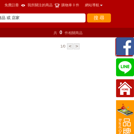
免費註冊
我所關注的商品
購物車
0
件
網站導航
搜 尋
0
共
件相關商品
瀏覽
<
>
1/0
紀錄