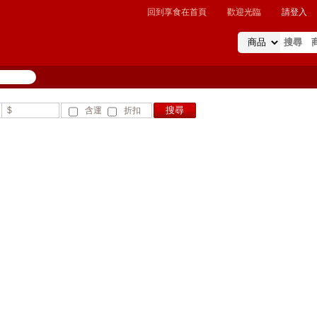
回到享食在首頁
歡迎光臨
請登入
$
含運
折扣