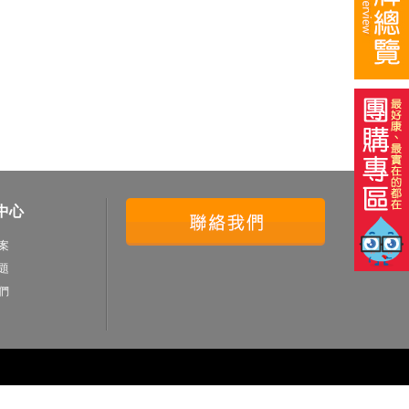
中心
案
題
們