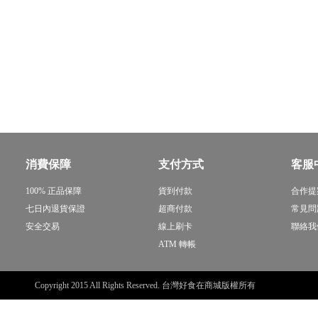
消費保障
支付方式
客服
100% 正品保障
貨到付款
合作提
七日內退貨保證
超商付款
常見問
安全交易
線上刷卡
聯絡我
ATM 轉帳
Copyright 2015 All Rights Reserved. 台灣好食在商城版權所有
sitemap