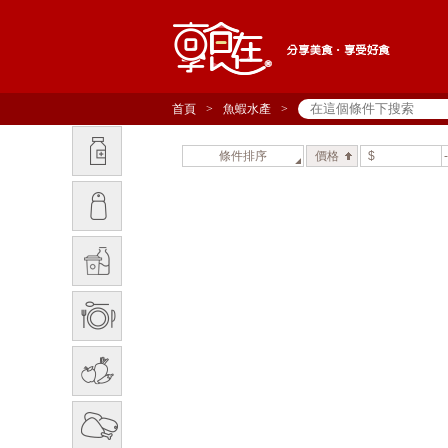
首頁
>
魚蝦水產
>
條件排序
價格
$
-