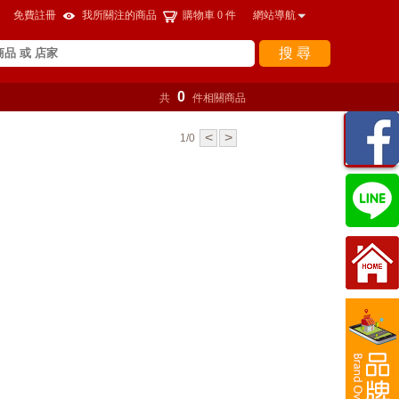
免費註冊
我所關注的商品
購物車
0
件
網站導航
搜 尋
0
共
件相關商品
瀏覽
<
>
1/0
紀錄