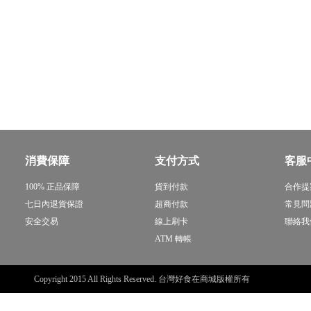
消費保障
支付方式
客服
100% 正品保障
貨到付款
合作提
七日內退貨保證
超商付款
常見問
安全交易
線上刷卡
聯絡我
ATM 轉帳
Copyright 2015 All Rights Reserved. 台灣好食在商城版權所有
sitemap