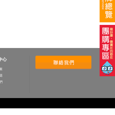
中心
案
題
們