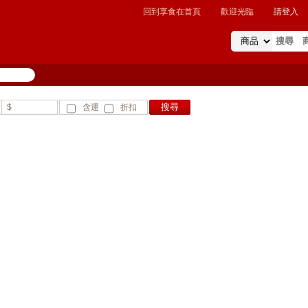
回到享食在首頁
歡迎光臨
請登入
$
含運
折扣